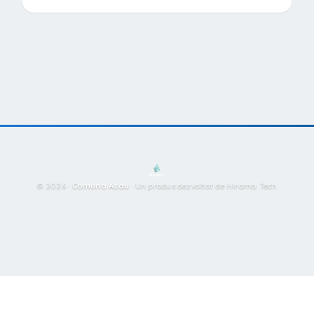
© 2026 ·
Comuna Asau
·
Un produs dezvoltat de Hirama Tech