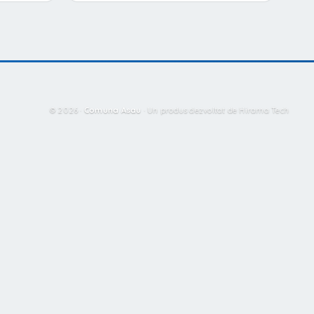
© 2026 ·
Comuna Asau
·
Un produs dezvoltat de Hirama Tech